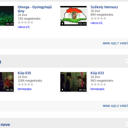
Omega - Gyöngyhajú
Székely himnusz
lány
16 éve
894 megtekintés
16 éve
730 megtekintés
rakoczi1
06:28
03:19
rakoczi1
MIND A(Z) 7 VIDE
g
Kép 035
Kép 033
16 éve
16 éve
1006 megtekintés
993 megtekintés
benepapa
benepapa
00:36
00:34
MIND A(Z) 2 VIDE
 neve