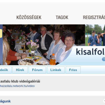
ideók
Hírek
Fórum
Linkek
Friss
sfalu klub videógalériái
yhazasfalu.network.hu/video
ilágunk