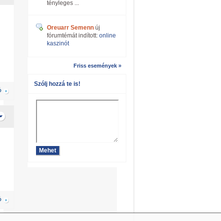
tényleges ...
Oreuarr Semenn
új
fórumtémát indított:
online
kaszinót
Friss események »
Szólj hozzá te is!
Ó
Ó