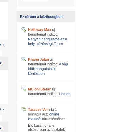
Ez történt a közösségben:
Holloway Max
új
fórumtémát indított:
Nagyon hangulatos ez a
helyi közösségi fórum
Ó
Khann Jalan
új
fórumtémát indított:
A régi
idők hangulata új
köntösben
MC oni Stefan
új
fórumtémát indított:
Lemon
Ó
Tarasss Ver
írta
1
hónapja
a(z)
online
kaszinót
fórumtémában:
Élő kaszinónál én
elsősorban az asztalok