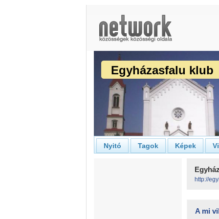
Egyházasfalu klub
Nyitó
Tagok
Képek
V
Egyháza
http://eg
A mi v