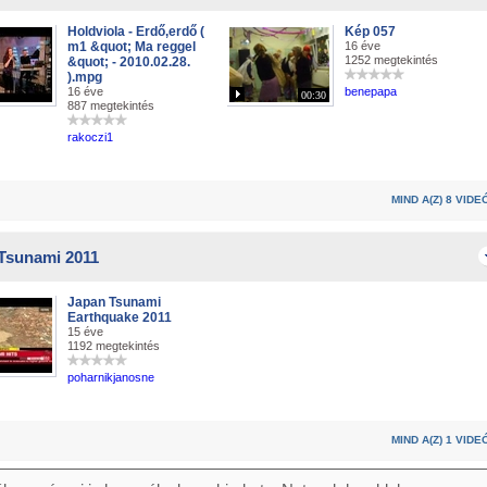
Holdviola - Erdő,erdő (
Kép 057
m1 &quot; Ma reggel
16 éve
1252 megtekintés
&quot; - 2010.02.28.
).mpg
16 éve
benepapa
00:30
887 megtekintés
rakoczi1
MIND A(Z) 8 VIDE
Tsunami 2011
Japan Tsunami
Earthquake 2011
15 éve
1192 megtekintés
poharnikjanosne
MIND A(Z) 1 VIDE