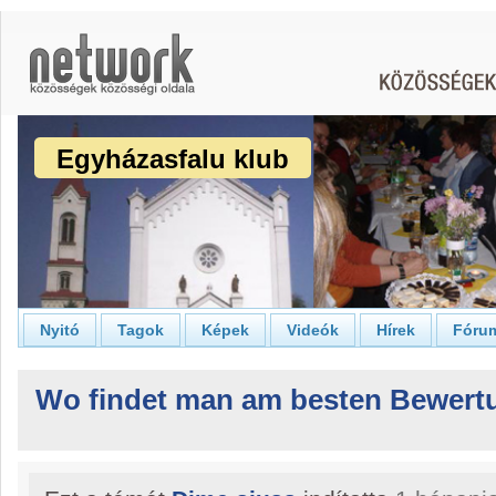
Egyházasfalu klub
Nyitó
Tagok
Képek
Videók
Hírek
Fóru
Wo findet man am besten Bewert